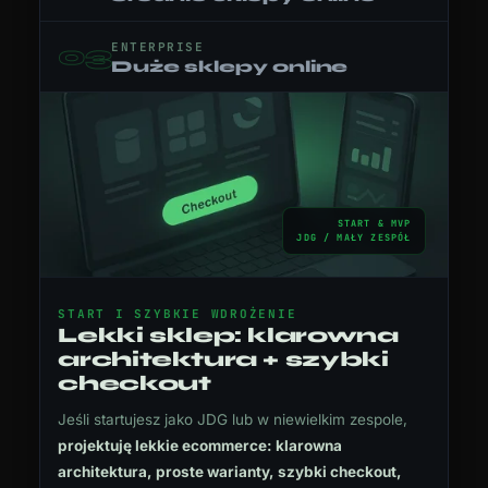
ENTERPRISE
03
Duże sklepy online
START & MVP
JDG / MAŁY ZESPÓŁ
START I SZYBKIE WDROŻENIE
Lekki sklep: klarowna
architektura + szybki
checkout
Jeśli startujesz jako JDG lub w niewielkim zespole,
projektuję lekkie ecommerce: klarowna
architektura, proste warianty, szybki checkout,