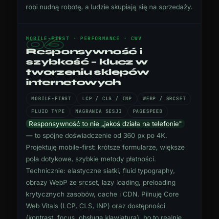
robi nudną robotę, a ludzie skupiają się na sprzedaży.
06
MOBILE-FIRST · PERFORMANCE · CWV
Responsywność i
szybkość – klucz w
tworzeniu sklepów
internetowych
MOBILE-FIRST
LCP / CLS / INP
WEBP / SRCSET
FLUID TYPE
NAGRANIA SESJI
PAGESPEED
Responsywność to nie „jakoś działa na telefonie"
— to spójne doświadczenie od 360 px po 4K.
Projektuję mobile-first: krótsze formularze, większe
pola dotykowe, szybkie metody płatności.
Technicznie: elastyczne siatki, fluid typography,
obrazy WebP ze srcset, lazy loading, preloading
krytycznych zasobów, cache i CDN. Pilnuję Core
Web Vitals (LCP, CLS, INP) oraz dostępności
(kontrast, focus, obsługa klawiaturą), bo to realnie