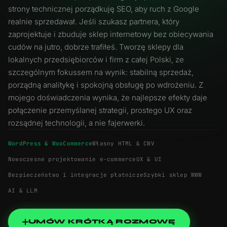
strony technicznej porządkuję SEO, aby ruch z Google
Modernizacja stron WWW
realnie sprzedawał. Jeśli szukasz partnera, który
Opieka nad stroną WordPress
zaprojektuje i zbuduje sklep internetowy bez obiecywania
cudów na jutro, dobrze trafiłeś. Tworzę sklepy dla
lokalnych przedsiębiorców i firm z całej Polski, ze
szczególnym fokussem na wynik: stabilną sprzedaż,
porządną analitykę i spokojną obsługę po wdrożeniu. Z
mojego doświadczenia wynika, że najlepsze efekty daje
połączenie przemyślanej strategii, prostego UX oraz
rozsądnej technologii, a nie fajerwerki.
WordPress & WooCommerce
Własny HTML & CWV
ZAREZERWUJ DARMOWĄ
Nowoczesne projektowanie e-commerce
UX & UI
KONSULTACJĘ
Bezpieczeństwo i integracje płatnicze
Szybki sklep WWW
+48 538 433 701
AI & LLM
UMÓW KRÓTKĄ ROZMOWĘ