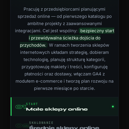
Pracuję z przedsiębiorcami planującymi
sprzedaż online — od pierwszego katalogu po
ambitne projekty z zaawansowanymi
integracjami. Cel jest wspólny:
bezpieczny start
i przewidywalna ścieżka dojścia do
przychodów.
W ramach tworzenia sklepów
internetowych układam strategię, dobieram
technologię, planuję strukturę kategorii,
przygotowuję makiety i treści, konfiguruję
płatności oraz dostawy, włączam GA4 z
modułem e-commerce i tworzę plan rozwoju na
pierwsze miesiące po starcie.
START
01
Małe sklepy online
SKALOWANIE
02
Średnie sklepy online