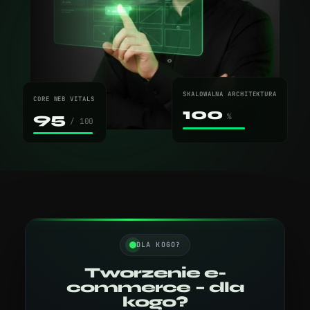
SKALOWALNA ARCHITEKTURA
CORE WEB VITALS
100
95
%
/ 100
DLA KOGO?
Tworzenie e-
commerce – dla
kogo?