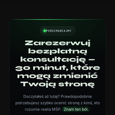
POROZMAWIAJMY
Zarezerwuj
bezpłatną
konsultację —
30 minut, które
mogą zmienić
Twoją stronę
Doczytałeś aż tutaj? Prawdopodobnie
potrzebujesz szybko ocenić stronę z kimś, kto
rozumie realia MŚP.
Znam ten ból.