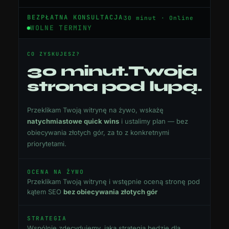
BEZPŁATNA KONSULTACJA
30 minut · Online
WOLNE TERMINY
CO ZYSKUJESZ?
30 minut.
Twoja
strona pod lupą.
Przeklikam Twoją witrynę na żywo, wskażę
natychmiastowe quick wins
i ustalimy plan — bez
obiecywania złotych gór, za to z konkretnymi
priorytetami.
OCENA NA ŻYWO
Przeklikam Twoją witrynę i wstępnie oceną stronę pod
kątem SEO
bez obiecywania złotych gór
STRATEGIA
Wspólnie zdecydujemy, jaka strategia będzie dla