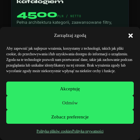
katalogiem
4500
PLN /
NETTO
Pełna architektura kategorii, zaawansowane filtry,
integracja ERP i content plan.
Zarządzaj zgodą
UX mobile-first
+ motyw potomny
Aby zapewnić jak najlepsze wrażenia, korzystamy z technologii, takich jak pliki
cookie, do przechowywania i/lub uzyskiwania dostępu do informacji o urządzeniu.
Zgoda na te technologie pozwoli nam przetwarzać dane, takie jak zachowanie podczas
Zaawansowany listing, sortowanie, koszyk 1-
przeglądania lub unikalne identyfikatory na tej stronie. Brak wyrażenia zgody lub
krokowy
wycofanie zgody może niekorzystnie wpłynąć na niektóre cechy i funkcje.
Struktura kategorii, filtry, warianty + breadcrumbs
Akceptuję
Blog
+ szablony wpisów
Odmów
Integracje: płatności, faktury,
paczkomaty
Zobacz preferencje
Pełne SEO techniczne +
CWV
Polityka plików cookies
Polityka prywatności