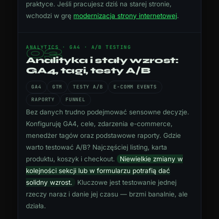
praktyce. Jeśli pracujesz dziś na starej stronie,
wchodzi w grę
modernizacja strony internetowej
.
03
ANALYTICS · GA4 · A/B TESTING
Analityka i stały wzrost:
GA4, tagi, testy A/B
GA4
GTM
TESTY A/B
E-COMM EVENTS
RAPORTY
FUNNEL
Bez danych trudno podejmować sensowne decyzje.
Konfiguruję GA4, cele, zdarzenia e-commerce,
menedżer tagów oraz podstawowe raporty. Gdzie
warto testować A/B? Najczęściej listing, karta
produktu, koszyk i checkout.
Niewielkie zmiany w
kolejności sekcji lub w formularzu potrafią dać
solidny wzrost.
Kluczowe jest testowanie jednej
rzeczy naraz i danie jej czasu — brzmi banalnie, ale
działa.