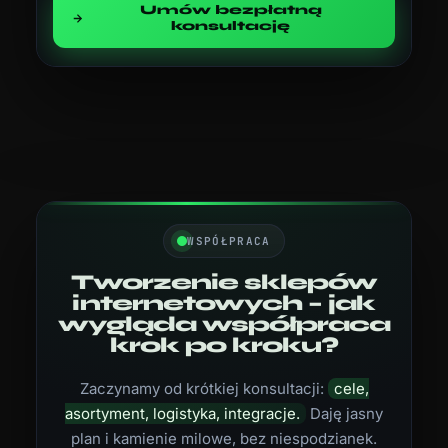
Umów bezpłatną
konsultację
WSPÓŁPRACA
Tworzenie sklepów
internetowych – jak
wygląda współpraca
krok po kroku?
Zaczynamy od krótkiej konsultacji:
cele,
asortyment, logistyka, integracje.
Daję jasny
plan i kamienie milowe, bez niespodzianek.