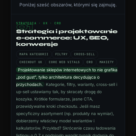
Poniżej sześć obszarów, którymi się zajmuję.
01
STRATEGIA · UX · CRO
Strategia i projektowanie
e-commerce: UX, SEO,
konwersje
MAPA KATEGORII
FILTRY
CROSS-SELL
CHECKOUT UX
CORE WEB VITALS
CRO
MAKIETY
Projektowanie sklepów internetowych to nie grafika
„pod gust", tylko architektura decydująca o
przychodach.
Kategorie, filtry, warianty, cross-sell i
up-sell ustawiamy tak, by skracały drogę do
koszyka. Krótkie formularze, jasne CTA,
przewidywalne kroki checkoutu. Jeśli masz
specyficzny asortyment (np. produkty na wymiar),
dobierzemy właściwy model wariantów i
kalkulatorów. Przykład? Skrócenie czasu ładowania
listingu o 0,7 s podniosło współczynnik dodania do