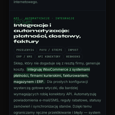
internetowego.
05
API · AUTOMATYZACJE · INTEGRACJE
Integracje i
automatyzacje:
płatności, dostawy,
faktury
PRZELEWY24
PAYU / STRIPE
INPOST
ERP / WMS
API KONEKTORY
WEBHOOKS
Sklep, który nie dogaduje się z resztą firmy, generuje
koszty.
Integruję WooCommerce z systemami
płatności, firmami kurierskimi, fakturowaniem,
magazynem i ERP.
Dla prostych konfiguracji
wystarczą gotowe wtyczki, dla bardziej
wymagających robię konektory API. Automatyzuję
powiadomienia e-mail/SMS, reguły rabatowe, statusy
zamówień i synchronizację stanów. Dzięki temu
ograniczamy ręczne przeklikiwanie i błędy — system