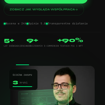
ZOBACZ JAK WYGLĄDA WSPÓŁPRACA
Wycena w 24h
Opinie 5.0
Transparentne działania
5+
9+
+90%
LAT DOŚWIADCZENIA
NOWOCZESNYCH E-COMMERCE
W TESTACH PSI I WPT
ŚCIEŻKA ZAKUPU
3
kroki