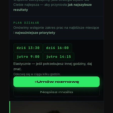
Ciebie najlepsza — aby przyniosła
jak najszybsze
rezultaty
PLAN DZIAŁAŃ
Omówimy wstępnie zakres prac na najbliższe miesiące
i
najważniejsze priorytety
dziś 13:30
dziś 16:00
jutro 9:00
jutro 14:15
Elastycznie — jeśli potrzebujesz innej godziny, daj
znać.
Odezwę się w ciągu kilku godzin.
Umów rozmowę
Napisz maila