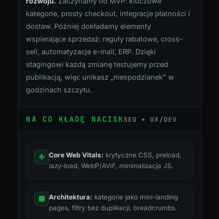
rozwoju.
Zaczynamy od MVP: kluczowe
kategorie, prosty checkout, integracje płatności i
dostaw. Później dokładamy elementy
wspierające sprzedaż: reguły rabatowe, cross-
sell, automatyzacje e-mail, ERP. Dzięki
stagingowi każdą zmianę testujemy przed
publikacją, więc unikasz „niespodzianek" w
godzinach szczytu.
NA CO KŁADĘ NACISK
SEO + UX/DEV
Core Web Vitals:
krytyczne CSS, preload,
lazy-load, WebP/AVIF, minimalizacja JS.
Architektura:
kategorie jako mini-landing
pages, filtry bez duplikacji, breadcrumbs.