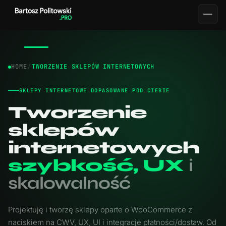
HOME
/
TWORZENIE SKLEPÓW INTERNETOWYCH
SEO
SKLEPY INTERNETOWE DOPASOWANE POD CIEBIE
Audyt SEO
Tworzenie
Pozycjonowanie stron
sklepów
internetowych
Pozycjonowanie Gliwice
szybkość, UX
i
WEB DEVELOPMENT
skalowalność
Tworzenie stron internetowych
Projektuję i tworzę sklepy oparte o WooCommerce z
Sklepy internetowe
naciskiem na CWV, UX, UI i integracje płatności/dostaw. Od