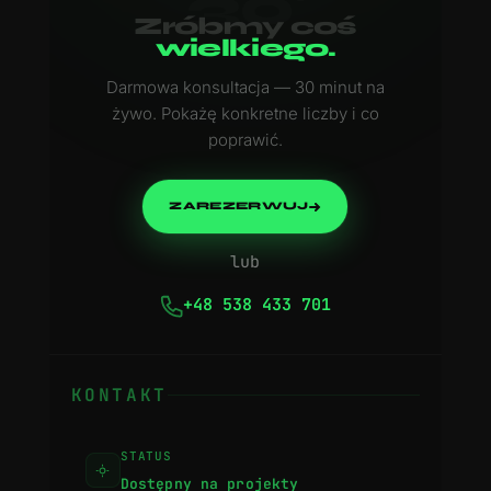
30'
Zróbmy coś
wielkiego.
Darmowa konsultacja — 30 minut na
żywo. Pokażę konkretne liczby i co
poprawić.
ZAREZERWUJ
lub
+48 538 433 701
KONTAKT
STATUS
Dostępny na projekty