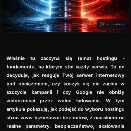
Modernizacja stron WWW
Opieka nad stroną WordPress
3 min czytania
Właśnie tu zaczyna się temat hostingu -
fundamentu, na którym stoi każdy serwis. To on
decyduje, jak reaguje Twój serwer internetowy
pod obciążeniem, czy koszyk się nie zacina w
ZAREZERWUJ DARMOWĄ
szczycie kampanii i czy Google nie obniży
KONSULTACJĘ
widoczności przez wolne ładowanie. W tym
artykule pokazuję, jak podejść do wyboru hostingu
+48 538 433 701
stron www biznesowo: bez mitów, z naciskiem na
realne parametry, bezpieczeństwo, skalowanie