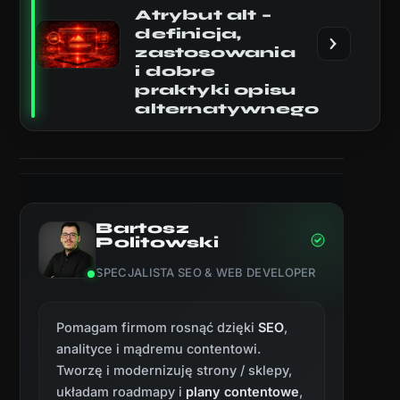
Atrybut alt –
definicja,
zastosowania
i dobre
praktyki opisu
alternatywnego
Bartosz
Politowski
SPECJALISTA SEO & WEB DEVELOPER
Pomagam firmom rosnąć dzięki
SEO
,
analityce i mądremu contentowi.
Tworzę i modernizuję strony / sklepy,
układam roadmapy i
plany contentowe
,