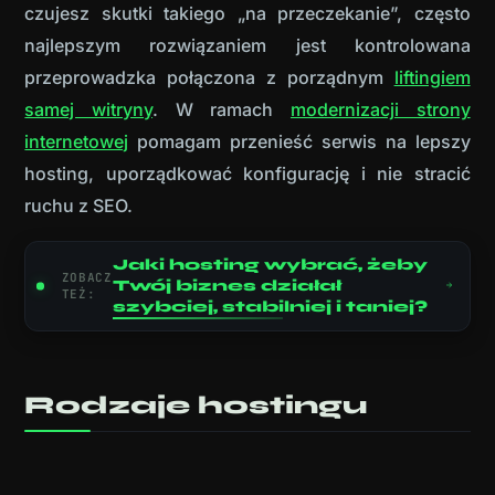
czujesz skutki takiego „na przeczekanie”, często
najlepszym rozwiązaniem jest kontrolowana
przeprowadzka połączona z porządnym
liftingiem
samej witryny
.
W ramach
modernizacji strony
internetowej
pomagam przenieść serwis na lepszy
hosting, uporządkować konfigurację i nie stracić
ruchu z SEO.
Jaki hosting wybrać, żeby
ZOBACZ
Twój biznes działał
TEŻ:
szybciej, stabilniej i taniej?
Rodzaje hostingu