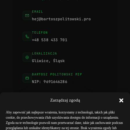
EMAIL
hej@bartoszpolitowski.pro
TELEFON
+48 538 433 701
LOKALIZACJA
Gliwice, Śląsk
BARTOSZ POLITOWSKI MIP
NIP: 9691646286
Zarządzaj zgodą
ZAUFANIE
Obsługa firm z całej Polski
Aby zapewnić jak najlepsze wrażenia, korzystamy z technologii, takich jak pliki
Bez pośredników. Współpraca 1:1
cookie, do przechowywania i/lub uzyskiwania dostępu do informacji o urządzeniu.
Zgoda na te technologie pozwoli nam przetwarzać dane, takie jak zachowanie podczas
przeglądania lub unikalne identyfikatory na tej stronie. Brak wyrażenia zgody lub