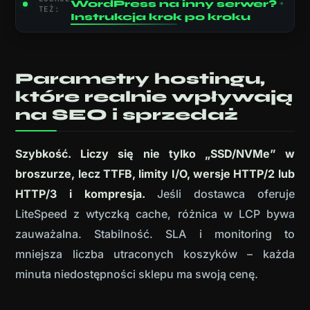
WordPress na inny serwer?
TEŻ:
Instrukcja krok po kroku
Parametry hostingu,
które realnie wpływają
na SEO i sprzedaż
Szybkość. Liczy się nie tylko „SSD/NVMe” w
broszurze, lecz TTFB, limity I/O, wersje HTTP/2 lub
HTTP/3 i kompresja.
Jeśli dostawca oferuje
LiteSpeed z wtyczką cache, różnica w LCP bywa
zauważalna. Stabilność. SLA i monitoring to
mniejsza liczba utraconych koszyków – każda
minuta niedostępności sklepu ma swoją cenę.