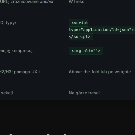
/URL; zróżnicowane
anchor
W treści
; typy:
<script
type="application/ld+json">
</script>
encję; kompresuj.
<img alt="">
H2/H3; pomaga UX i
Above-the-fold lub po wstępie
sekcji.
Na górze treści