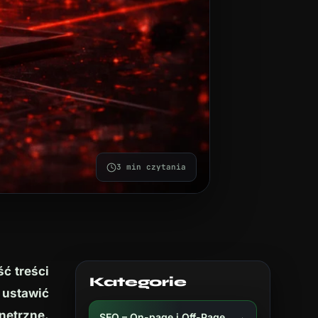
3 min czytania
ć treści
Kategorie
 ustawić
wnętrzne.
→
SEO – On-page i Off-Page