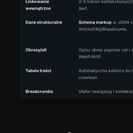
Linkowanie
2–5 linków kontekstowych
wewnętrzne
text
.
Dane strukturalne
Schema markup
w JSON-LD
Article/FAQ/Breadcrumb.
Obrazy/alt
Opisz obraz poprzez cel i 
WebP/AVIF.
Tabela treści
Automatyczna kotwica do 
crawlowi.
Breadcrumbs
Ułatw nawigację i kontekst 