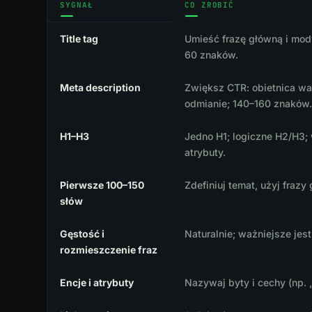
SYGNAŁ
CO ZROBIĆ
Title tag
Umieść frazę główną i modyf
60 znaków.
Meta description
Zwiększ CTR: obietnica wa
odmianie; 140–160 znaków
H1–H3
Jedno H1; logiczne H2/H3;
atrybuty.
Pierwsze 100–150
Zdefiniuj temat, użyj frazy
słów
Gęstość i
Naturalnie; ważniejsze jes
rozmieszczenie fraz
Encje i atrybuty
Nazywaj byty i cechy (np. „t