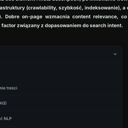
struktury (crawlability, szybkość, indeksowanie), a
i). Dobre on-page wzmacnia content relevance, co 
g factor związany z dopasowaniem do search intent.
ie treści
-H3)
ość NLP