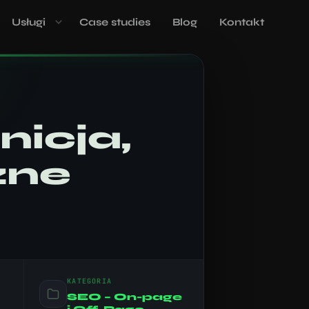
Usługi
Case studies
Blog
Kontakt
nicja,
zne
KATEGORIA
SEO – On-page