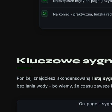
Najczęstsze błędy on-page (i szyb
Na koniec - praktyczna, ludzka rad
Kluczowe sygn
Poniżej znajdziesz skondensowaną
listę sy
bez lania wody - bo wiemy, że czasu zawsze 
On-page – sygnał