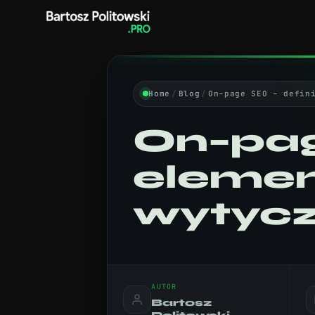
Home
/
Blog
/
On–page SEO – defin
On–pag
elemen
wytyc
AUTOR
Bartosz