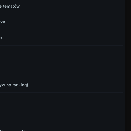
ie tematów
yka
xt
yw na ranking)