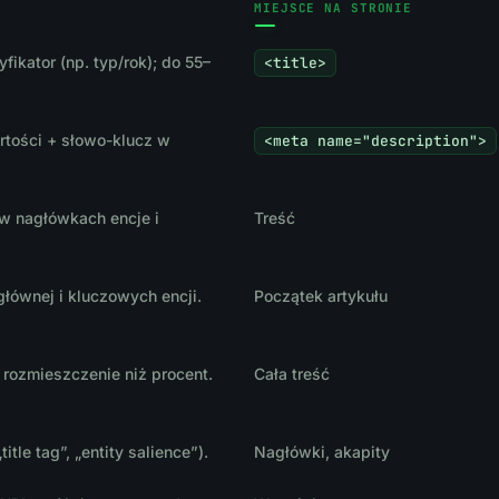
MIEJSCE NA STRONIE
ikator (np. typ/rok); do 55–
<title>
rtości + słowo-klucz w
<meta name="description">
.
 w nagłówkach encje i
Treść
 głównej i kluczowych encji.
Początek artykułu
t rozmieszczenie niż procent.
Cała treść
itle tag”, „entity salience”).
Nagłówki, akapity