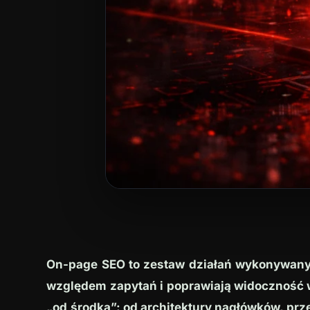
On-page SEO to zestaw działań wykonywanych
względem zapytań i poprawiają widoczność 
„od środka”: od architektury nagłówków, prze