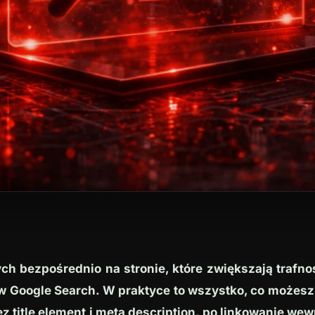
 bezpośrednio na stronie, które zwiększają trafnoś
w Google Search. W praktyce to wszystko, co możesz
z title element i meta description, po linkowanie we