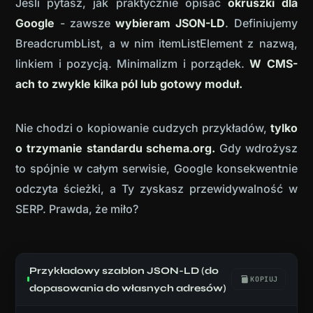
Jeśli pytasz, jak praktycznie opisać
okruszki dla
Google
- zawsze
wybieram JSON-LD
. Definiujemy
BreadcrumbList, a w nim itemListElement z nazwą,
linkiem i pozycją. Minimalizm i porządek.
W CMS-
ach to zwykle kilka pól lub gotowy moduł.
Nie chodzi o kopiowanie cudzych przykładów,
tylko
o trzymanie standardu schema.org.
Gdy wdrożysz
to spójnie w całym serwisie, Google konsekwentnie
odczyta ścieżki, a Ty zyskasz przewidywalność w
SERP. Prawda, że miło?
Przykładowy szablon JSON-LD (do
KOPIUJ
dopasowania do własnych adresów)