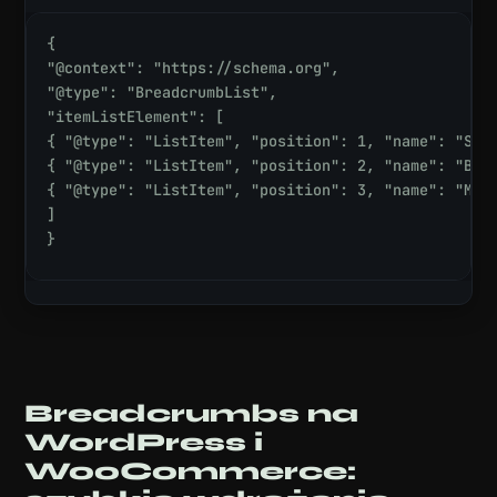
{

"@context": "https://schema.org",

"@type": "BreadcrumbList",

"itemListElement": [

{ "@type": "ListItem", "position": 1, "name": "Skle
{ "@type": "ListItem", "position": 2, "name": "Buty
{ "@type": "ListItem", "position": 3, "name": "Męsk
]

}
Breadcrumbs na
WordPress i
WooCommerce: