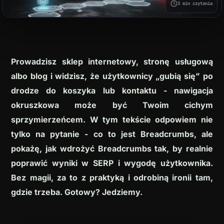
3 min czytania
Modernizacja stron WWW
Opieka nad stroną WordPress
Prowadzisz sklep internetowy, stronę usługową
albo blog i widzisz, że użytkownicy „gubią się” po
drodze do koszyka lub kontaktu - nawigacja
okruszkowa może być Twoim cichym
sprzymierzeńcem. W tym tekście odpowiem nie
tylko na pytanie - co to jest Breadcrumbs, ale
pokażę, jak wdrożyć Breadcrumbs tak, by realnie
ZAREZERWUJ DARMOWĄ
poprawić wyniki w SERP i wygodę użytkownika.
KONSULTACJĘ
Bez magii, za to z praktyką i odrobiną ironii tam,
+48 538 433 701
gdzie trzeba. Gotowy? Jedziemy.