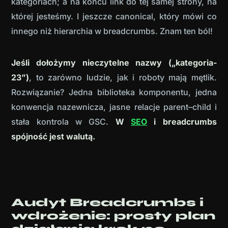
kategoriach; a na końcu link do tej samej strony, na
której jesteśmy. I jeszcze canonical, który mówi co
innego niż hierarchia w breadcrumbs. Znam ten ból!
Jeśli dołożymy nieczytelne nazwy („kategoria-
23”)
, to zarówno ludzie, jak i roboty mają mętlik.
Rozwiązanie? Jedna biblioteka komponentu, jedna
konwencja nazewnicza, jasne relacje parent–child i
stała kontrola w GSC.
W
SEO
i breadcrumbs
spójność jest walutą.
Audyt Breadcrumbs i
wdrożenie: prosty plan