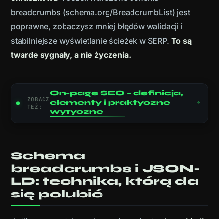
breadcrumbs (schema.org/BreadcrumbList) jest
poprawne, zobaczysz mniej błędów walidacji i
stabilniejsze wyświetlanie ścieżek w SERP.
To są
twarde sygnały, a nie życzenia.
On-page SEO – definicja,
ZOBACZ
elementy i praktyczne
TEŻ:
wytyczne
Schema
breadcrumbs i JSON-
LD: technika, którą da
się polubić