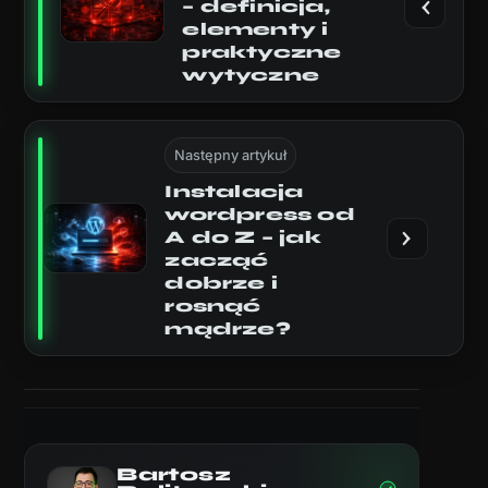
– definicja,
elementy i
praktyczne
wytyczne
Następny artykuł
Instalacja
wordpress od
A do Z – jak
zacząć
dobrze i
rosnąć
mądrze?
Bartosz