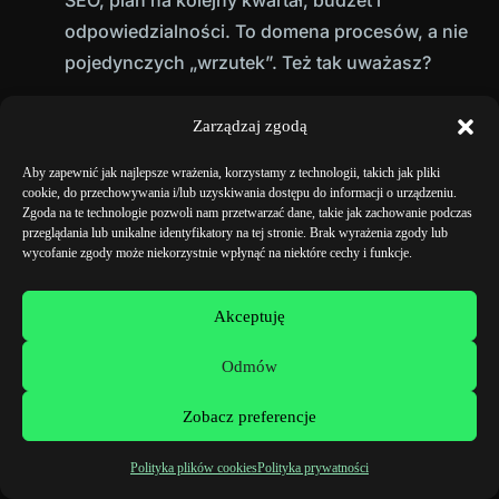
SEO, plan na kolejny kwartał, budżet i
odpowiedzialności. To domena procesów, a nie
pojedynczych „wrzutek”. Też tak uważasz?
Zarządzaj zgodą
Jak dodać stronę do
Aby zapewnić jak najlepsze wrażenia, korzystamy z technologii, takich jak pliki
ZOBACZ
Google Search Console i
TEŻ:
cookie, do przechowywania i/lub uzyskiwania dostępu do informacji o urządzeniu.
zgłosić sitemap.xml?
Zgoda na te technologie pozwoli nam przetwarzać dane, takie jak zachowanie podczas
przeglądania lub unikalne identyfikatory na tej stronie. Brak wyrażenia zgody lub
wycofanie zgody może niekorzystnie wpłynąć na niektóre cechy i funkcje.
Jak mówić językiem
Akceptuję
klientów? Opis SEO,
który przekłada się na
Odmów
konwersje
Zobacz preferencje
Opis SEO na stronie oferty lub kategorii powinien
Polityka plików cookies
Polityka prywatności
być krótki, konkretny i zorientowany na decyzję.