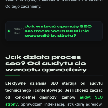
Od tego zaczniemy.
Jak wybrać agencję SEO
ZOBACZ
lub freelancera SEO i nie
TEŻ:
przepalić budżetu?
Jak działa proces
seo? Od audytu do
wzrostu sprzedaży
Efektywne działania SEO startują od audytu
technicznego i contentowego. Jeśli chcesz zacząć
od konkretnej diagnozy, zamów
audyt SEO
strony
.
Sprawdzam indeksację, strukturę adresów,