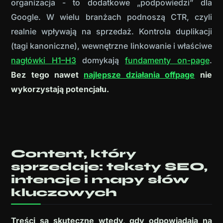
organizacja - to dodatkowe „podpowiedzi” dla
Google. W wielu branżach podnoszą CTR, czyli
realnie wpływają na sprzedaż. Kontrola duplikacji
(tagi kanoniczne), wewnętrzne linkowanie i właściwe
nagłówki H1–H3
domykają
fundamenty on-page
.
Bez tego nawet
najlepsze działania offpage
nie
wykorzystają potencjału.
Content, który
sprzedaje: teksty SEO,
intencje i mapy słów
kluczowych
Treści są skuteczne wtedy, gdy odpowiadają na