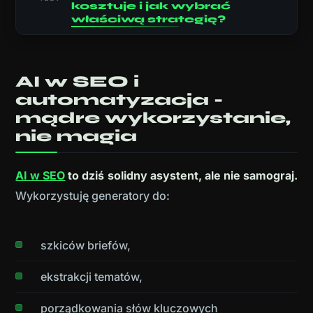
kosztuje i jak wybrać
właściwą strategię?
AI w SEO i
automatyzacja -
mądre wykorzystanie,
nie magia
AI w SEO
to dziś solidny asystent, ale nie samograj.
Wykorzystuję generatory do:
szkiców briefów,
ekstrakcji tematów,
porządkowania słów kluczowych