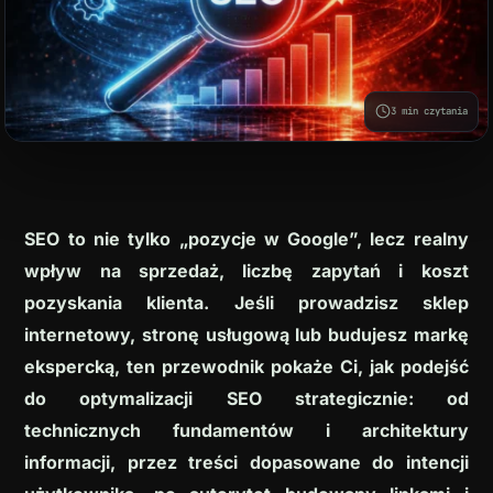
Modernizacja stron WWW
Opieka nad stroną WordPress
3 min czytania
SEO to nie tylko „pozycje w Google”, lecz realny
wpływ na sprzedaż, liczbę zapytań i koszt
pozyskania klienta. Jeśli prowadzisz sklep
internetowy, stronę usługową lub budujesz markę
ZAREZERWUJ DARMOWĄ
KONSULTACJĘ
ekspercką, ten przewodnik pokaże Ci, jak podejść
do optymalizacji SEO strategicznie: od
+48 538 433 701
technicznych fundamentów i architektury
informacji, przez treści dopasowane do intencji