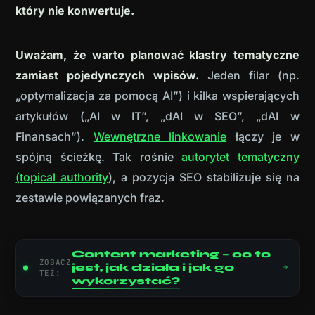
który nie konwertuje.
Uważam, że warto planować klastry tematyczne
zamiast pojedynczych wpisów.
Jeden filar (np.
„optymalizacja za pomocą AI”) i kilka wspierających
artykułów („AI w IT”, „dAI w SEO”, „dAI w
Finansach”).
Wewnętrzne linkowanie
łączy je w
spójną ścieżkę. Tak rośnie
autorytet tematyczny
(topical authority
), a pozycja SEO stabilizuje się na
zestawie powiązanych fraz.
Content marketing – co to
ZOBACZ
jest, jak działa i jak go
TEŻ:
wykorzystać?