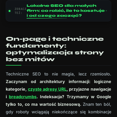
Lokalne SEO dla małych
ZOBACZ
firm: co robić, ile to kosztuje
TEŻ:
i od czego zacząć?
On-page i techniczne
fundamenty:
optymalizacja strony
bez mitów
Techniczne SEO to nie magia, lecz rzemiosło.
Zaczynam od architektury informacji: logiczne
kategorie,
czyste adresy URL
, przyjazne nawigacje
i
breadcrumbs
. Indeksacja? Trzymamy w Google
tylko to, co ma wartość biznesową.
Znam ten ból,
gdy roboty wciągają niekończące się kombinacje