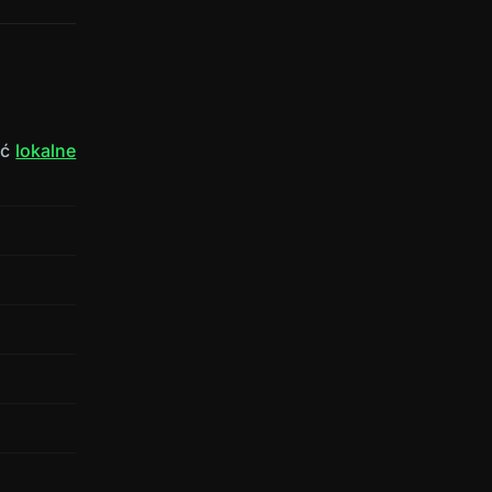
ać
lokalne