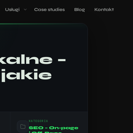
Usługi
Case studies
Blog
Kontakt
alne –
 jakie
KATEGORIA
SEO – On-page