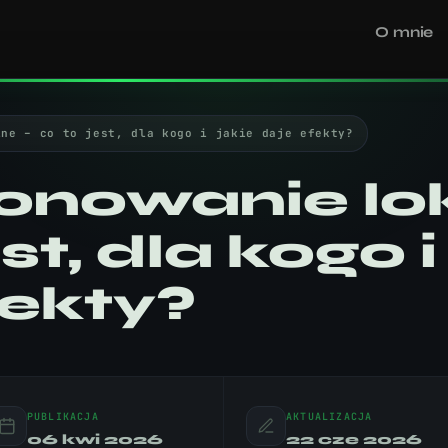
O mnie
lne – co to jest, dla kogo i jakie daje efekty?
onowanie lok
st, dla kogo i
fekty?
PUBLIKACJA
AKTUALIZACJA
06 kwi 2026
22 cze 2026