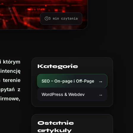
3 min czytania
i którym
Kategorie
intencję
 terenie
→
SEO – On-page i Off-Page
apytań z
→
WordPress & Webdev
 firmowe,
Ostatnie
artykuły