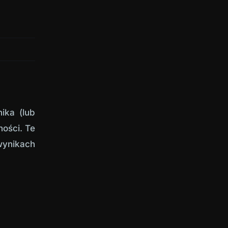
ika (lub
ności. Te
ynikach