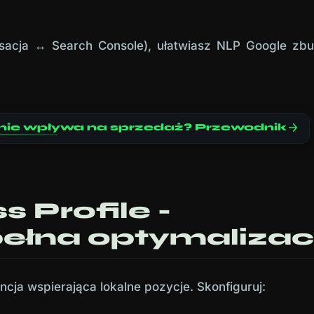
ksacja ↔ Search Console), ułatwiasz NLP Google zb
realnie wpływa na sprzedaż? Przewodnik
 Profile -
 pełna optymalizac
cja wspierająca lokalne pozycje. Skonfiguruj: