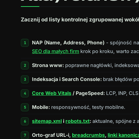
Zacznij od listy kontrolnej zgrupowanej wokó
NAP (Name, Address, Phone)
- spójność naz
SEO dla małych firm
krok po kroku, warto zacz
Strona www:
poprawne nagłówki, indeksowal
Indeksacja i Search Console:
brak błędów po
Core Web Vitals
/ PageSpeed:
LCP, INP, CLS
Mobile:
responsywność, testy mobilne.
sitemap.xml
i
robots.txt
:
aktualne, spójne z a
Orto-graf URL-i,
breadcrumbs
,
linki kanoni