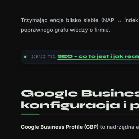
Trzymając encje blisko siebie (NAP ↔ inde
poprawnego grafu wiedzy o firmie.
SEO – co to jest i jak 
ZOBACZ TEŻ:
Google Business
konfiguracja i
Google Business Profile (GBP)
to nadrzędna en