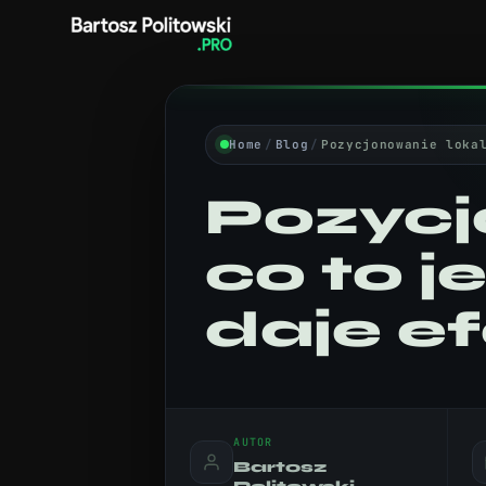
Home
/
Blog
/
Pozycjonowanie loka
Pozycj
co to je
daje e
AUTOR
Bartosz