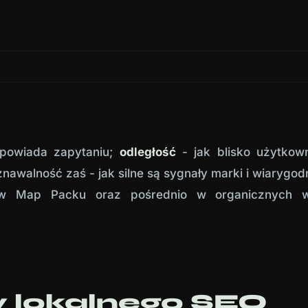
dpowiada zapytaniu;
odległość
- jak blisko użytkown
nawalność zaś - jak silne są sygnały marki i wiarygod
u w Map Packu oraz pośrednio w organicznych w
y lokalnego SEO